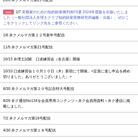
2/28
弁クメルマガ第23号配信
2/7
実務家のための知的財産権判例70選 2024年度版を出版いたしま
new
した（一般社団法人弁理士クラブ知的財産実務研究所編集・出版）。ぜひこ
こをクリックしてリンク先をご参照ください。
1/6
弁クメルマガ第２２号新年号配信
11/5
弁クメルマガ第21号配信
10/15
弁理士試験 口述練習会（名古屋）開催
10/10
口述練習会１０月１０日（木）新宿にて開催。<定員に達し申込を締め
切りました。ありがとうございました。>
8/30
弁クメルマガ第２０号記念特大号配信
8/26
弁ク通信No134を会員専用コンテンツ＞弁ク会員用資料＞弁ク通信に掲
載しました。
7/2
弁クメルマガ第19号配信
4/30
弁クメルマガ第１８号配信